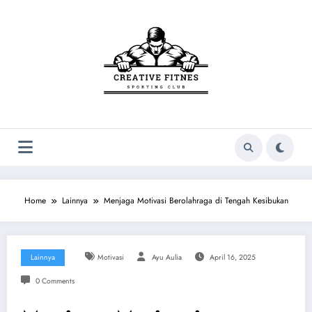
Skip
to
content
Home
Lainnya
Menjaga Motivasi Berolahraga di Tengah Kesibukan
Lainnya
Motivasi
Ayu Aulia
April 16, 2025
0 Comments