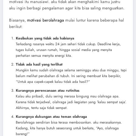
motivasi itu manusiawi. aku tidak akan menghakimi kamu justru
aku ingin berbagi pengalaman agar kita bisa saling menguatkan.
Biasanya,
motivasi berolahraga
mulai luntur karena beberapa hal
berikut:
Kesibukan yang tidak ada habisnya
Terkadang rasanya waktu 24 jam sehari tidak cukup. Deadline kerja,
tugas kuliah, urusan rumah, hingga sosial media yang menyita
perhatian semua menyita energi kita.
Tidak ada hasil yang terlihat
Mungkin kamu sudah olahraga selama seminggu atau dua minggu, tapi
belum melihat perubahan di tubuh. Ini sering membuat kita berpikir,
“Untuk apa capek-capek kalau tidak ada hasil?”
Kurangnya perencanaan atau rutinitas
Kalau aku pribadi, dulu sering merasa bingung mau olahraga apa.
Karena tidak terjadwal, olahraga jadi kegiatan yang ‘kalau sempat saja’.
Akhirnya, tentu saja tidak sempat.
Kurangnya dukungan atau teman olahraga
Berolahraga sendirian bisa terasa membosankan. aku merasakannya.
Kadang, kita hanya butuh seseorang untuk berkata, “Ayo, olahraga
bareng!”