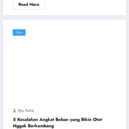
Read More
Gym
Ayu Aulia
5 Kesalahan Angkat Beban yang Bikin Otot
Nggak Berkembang