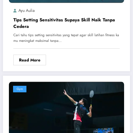
Ayu Aulia
Tips Setting Sensitivitas Supaya Skill Naik Tanpa
Cedera
Cari tahu tips setting sensitivitas yang tepat agar skill latihan fitness ka
mu meningkat maksimal tanpa…
Read More
Gym