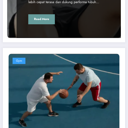
lebih cepat terasa dan dukung performa tubuh…
Read More
Gym