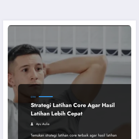
GYM
Strategi Latihan Core Agar Hasil
Latihan Lebih Cepat
Ayu Aulia
Temukan strategi latihan core terbaik agar hasil latihan