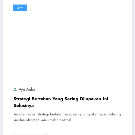
Gym
Ayu Aulia
Strategi Bertahan Yang Sering Dilupakan Ini
Solusinya
Temukan solusi strategi bertahan yang sering dilupakan agar latihan g
ym dan olahraga kamu makin optimal…