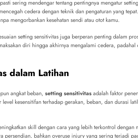
, pasti sering mendengar tentang pentingnya mengatur setting
encegah cedera dengan teknik dan pengaturan yang tepat. A
k tanpa mengorbankan kesehatan sendi atau otot kamu.
ian setting sensitivitas juga berperan penting dalam prose
aksakan diri hingga akhirnya mengalami cedera, padahal de
as dalam Latihan
upun angkat beban,
setting sensitivitas
adalah faktor pene
 level kesensitifan terhadap gerakan, beban, dan durasi lat
ingkatkan skill dengan cara yang lebih terkontrol dengan m
 persendian, bahkan overuse injury yang sering terjadi pada 