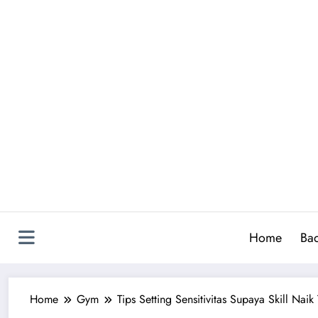
Skip
to
content
Home
Ba
Home
Gym
Tips Setting Sensitivitas Supaya Skill Nai