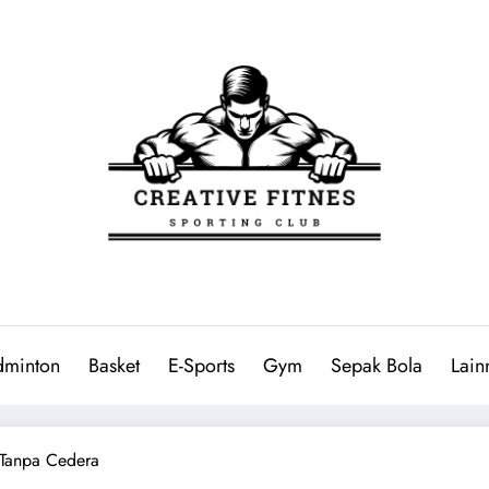
dminton
Basket
E-Sports
Gym
Sepak Bola
Lain
k Tanpa Cedera