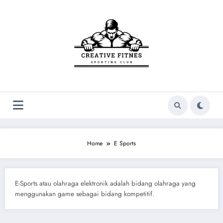
Skip
to
content
Home
E Sports
E-Sports atau olahraga elektronik adalah bidang olahraga yang
menggunakan game sebagai bidang kompetitif.