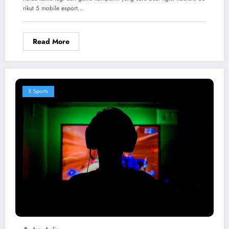
rikut 5 mobile esport…
Read More
E Sports