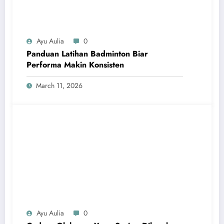
Ayu Aulia
0
Panduan Latihan Badminton Biar
Performa Makin Konsisten
March 11, 2026
Ayu Aulia
0