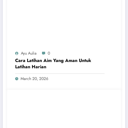
Ayu Aulia
0
Cara Latihan Aim Yang Aman Untuk
Latihan Harian
March 20, 2026