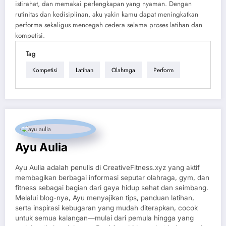
istirahat, dan memakai perlengkapan yang nyaman. Dengan
rutinitas dan kedisiplinan, aku yakin kamu dapat meningkatkan
performa sekaligus mencegah cedera selama proses latihan dan
kompetisi.
Tag
Kompetisi
Latihan
Olahraga
Perform
Ayu Aulia
Ayu Aulia adalah penulis di CreativeFitness.xyz yang aktif
membagikan berbagai informasi seputar olahraga, gym, dan
fitness sebagai bagian dari gaya hidup sehat dan seimbang.
Melalui blog-nya, Ayu menyajikan tips, panduan latihan,
serta inspirasi kebugaran yang mudah diterapkan, cocok
untuk semua kalangan—mulai dari pemula hingga yang