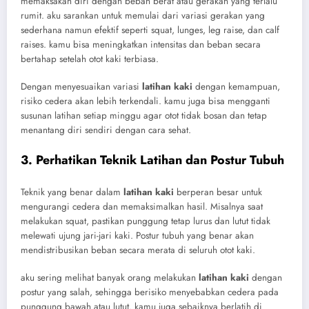
memaksakan diri dengan beban berat atau gerakan yang terlalu
rumit. aku sarankan untuk memulai dari variasi gerakan yang
sederhana namun efektif seperti squat, lunges, leg raise, dan calf
raises. kamu bisa meningkatkan intensitas dan beban secara
bertahap setelah otot kaki terbiasa.
Dengan menyesuaikan variasi
latihan kaki
dengan kemampuan,
risiko cedera akan lebih terkendali. kamu juga bisa mengganti
susunan latihan setiap minggu agar otot tidak bosan dan tetap
menantang diri sendiri dengan cara sehat.
3. Perhatikan Teknik Latihan dan Postur Tubuh
Teknik yang benar dalam
latihan kaki
berperan besar untuk
mengurangi cedera dan memaksimalkan hasil. Misalnya saat
melakukan squat, pastikan punggung tetap lurus dan lutut tidak
melewati ujung jari-jari kaki. Postur tubuh yang benar akan
mendistribusikan beban secara merata di seluruh otot kaki.
aku sering melihat banyak orang melakukan
latihan kaki
dengan
postur yang salah, sehingga berisiko menyebabkan cedera pada
punggung bawah atau lutut. kamu juga sebaiknya berlatih di