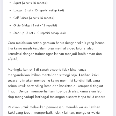
Squat (3 set x 10 repetisi)
Lunges (3 set x 10 repetisi setiap kaki)
Calf Raises (3 set x 15 repetisi)
Glute Bridge (3 set x 12 repetisi)
Step Up (3 set x 10 repetisi setiap kaki)
Cara melakukan setiap gerakan harus dengan teknik yang benar.
Jika kamu masih kesulitan, bisa melihat video tutorial atau
konsultasi dengan trainer agar latihan menjadi lebih aman dan
efektif.
Meningkatkan skill di ranah e-sports tidak bisa hanya
mengandalkan latihan mental dan strategi saja.
Latihan kaki
secara rutin akan membantu kamu memiliki kondisi fisik yang
prima untuk bertanding lama dan konsisten di kompetisi tingkat
tinggi. Dengan memperhatikan tips-tips di atas, kamu akan lebih
siap menghadapi berbagai tantangan e-sports tanpa takut cedera.
Pastikan untuk melakukan pemanasan, memilih variasi
latihan
kaki
yang tepat, memperbaiki teknik latihan, mengatur waktu