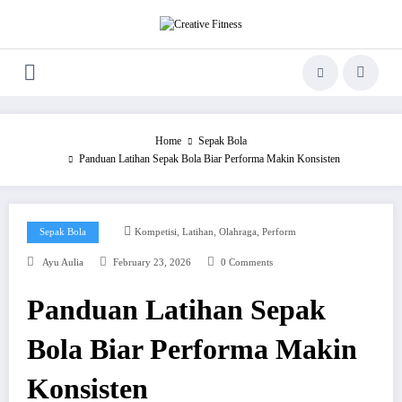
Skip
to
content
Home
Sepak Bola
Panduan Latihan Sepak Bola Biar Performa Makin Konsisten
,
,
,
Sepak Bola
Kompetisi
Latihan
Olahraga
Perform
Ayu Aulia
February 23, 2026
0 Comments
Panduan Latihan Sepak
Bola Biar Performa Makin
Konsisten