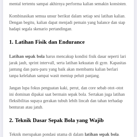
mental tertentu sampai akhirnya performa kalian semakin konsisten.
Kombinasikan semua unsur berikut dalam setiap sesi latihan kalian.
Dengan begitu, kalian dapat menjadi pemain yang balance dan siap
hadapi segala skenario pertandingan.
1. Latihan Fisik dan Endurance
Latihan sepak bola
harus mencakup kondisi fisik dasar seperti lari
jarak jauh, sprint intervall, serta latihan kekuatan di gym. Kapasitas
jantung dan paru-paru yang baik akan membantu kalian berlari
tanpa kelelahan sampai wasit meniup peluit panjang.
Jangan lupa fokus penguatan kaki, perut, dan core sebab otot–otot
ini dominan dipakai saat bermain sepak bola. Sertakan juga latihan
fleksibilitas supaya gerakan tubuh lebih lincah dan tahan terhadap
benturan atau jatuh.
2. Teknik Dasar Sepak Bola yang Wajib
Teknik merupakan pondasi utama di dalam
latihan sepak bola
.