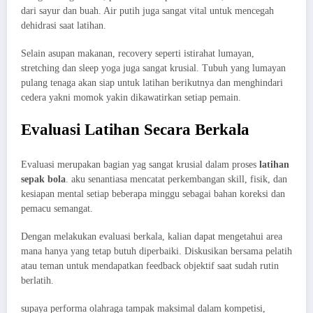
dari sayur dan buah. Air putih juga sangat vital untuk mencegah
dehidrasi saat latihan.
Selain asupan makanan, recovery seperti istirahat lumayan,
stretching dan sleep yoga juga sangat krusial. Tubuh yang lumayan
pulang tenaga akan siap untuk latihan berikutnya dan menghindari
cedera yakni momok yakin dikawatirkan setiap pemain.
Evaluasi Latihan Secara Berkala
Evaluasi merupakan bagian yag sangat krusial dalam proses
latihan
sepak bola
. aku senantiasa mencatat perkembangan skill, fisik, dan
kesiapan mental setiap beberapa minggu sebagai bahan koreksi dan
pemacu semangat.
Dengan melakukan evaluasi berkala, kalian dapat mengetahui area
mana hanya yang tetap butuh diperbaiki. Diskusikan bersama pelatih
atau teman untuk mendapatkan feedback objektif saat sudah rutin
berlatih.
supaya performa olahraga tampak maksimal dalam kompetisi,