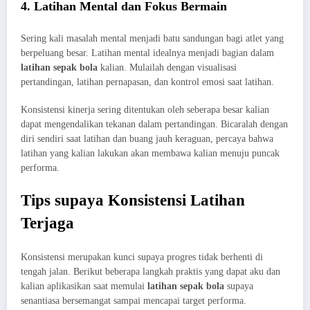
4. Latihan Mental dan Fokus Bermain
Sering kali masalah mental menjadi batu sandungan bagi atlet yang
berpeluang besar. Latihan mental idealnya menjadi bagian dalam
latihan sepak bola
kalian. Mulailah dengan visualisasi
pertandingan, latihan pernapasan, dan kontrol emosi saat latihan.
Konsistensi kinerja sering ditentukan oleh seberapa besar kalian
dapat mengendalikan tekanan dalam pertandingan. Bicaralah dengan
diri sendiri saat latihan dan buang jauh keraguan, percaya bahwa
latihan yang kalian lakukan akan membawa kalian menuju puncak
performa.
Tips supaya Konsistensi Latihan
Terjaga
Konsistensi merupakan kunci supaya progres tidak berhenti di
tengah jalan. Berikut beberapa langkah praktis yang dapat aku dan
kalian aplikasikan saat memulai
latihan sepak bola
supaya
senantiasa bersemangat sampai mencapai target performa.