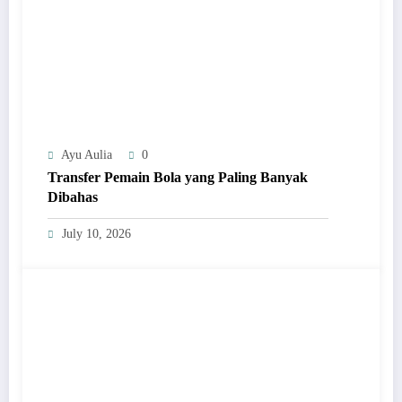
Ayu Aulia
0
Transfer Pemain Bola yang Paling Banyak
Dibahas
July 10, 2026