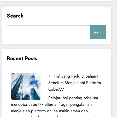
Search
Search
Recent Posts
Hal yang Perlu Dipahami
Sebelum Menjelajahi Platform
Cabe777
Pelajari hal penting sebelum
mencoba cabe777 alternatif agar pengalaman
menjelajah platform online makin aman dan