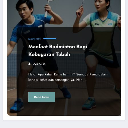
BADMINTON
Manfaat Badminton Bagi
Kebugaran Tubuh
Ayu Aulia
Halo! Apa kabar Kamu hari ini? Semoga Kamu dalam
kondisi sehat dan semangat, ya. Hari…
Read More